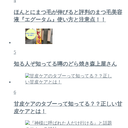
4
ほんとにまつ毛が伸びると評判のまつ毛美容
液『エグータム』使い方と注意点！！
5
知る人ぞ知ってる噂のどら焼き森上屋さん
6
甘皮ケアのタブーって知ってる？？正しい甘
皮ケアとは！