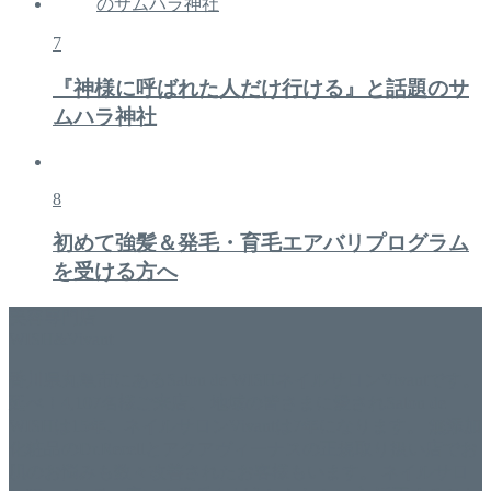
7
『神様に呼ばれた人だけ行ける』と話題のサ
ムハラ神社
8
初めて強髪＆発毛・育毛エアバリプログラム
を受ける方へ
美容専門店
WISH&Vivant
香川県丸亀市にあるSalon de WISHネイルサロンVivantです。
延べ！4,107名様ご来店。 地域の皆さまに愛されSalon de
WISHは15年、ネイルサロンVivantは7年になります。 無添加
化粧品のDr.Recellとアクアヴィーナスの正規取り扱い店でお
肌のお悩みも数々改善されたお客様もいます。 ネイルサロ