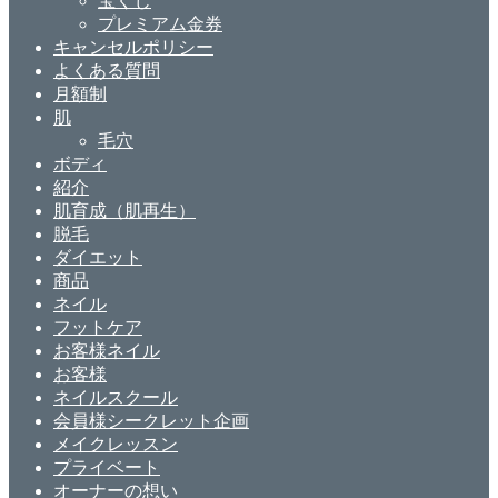
宝くじ
プレミアム金券
キャンセルポリシー
よくある質問
月額制
肌
毛穴
ボディ
紹介
肌育成（肌再生）
脱毛
ダイエット
商品
ネイル
フットケア
お客様ネイル
お客様
ネイルスクール
会員様シークレット企画
メイクレッスン
プライベート
オーナーの想い