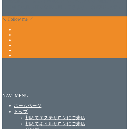
ンVivantにて、痛い！巻爪をどうにかしたい方 矯正すること
で緩和され真っ直ぐな爪に戻ってきます。 お気軽にお問い
合わせ下さいね。
＼ Follow me ／
NAVI MENU
ホームページ
トップ
初めてエステサロンにご来店
初めてネイルサロンにご来店