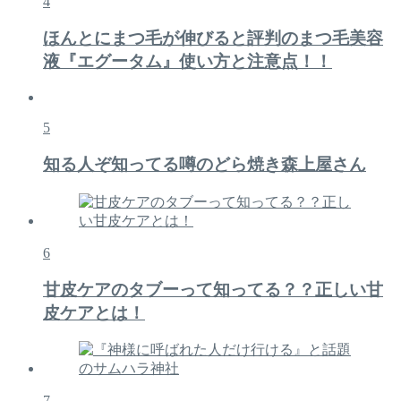
4
ほんとにまつ毛が伸びると評判のまつ毛美容
液『エグータム』使い方と注意点！！
5
知る人ぞ知ってる噂のどら焼き森上屋さん
6
甘皮ケアのタブーって知ってる？？正しい甘
皮ケアとは！
7