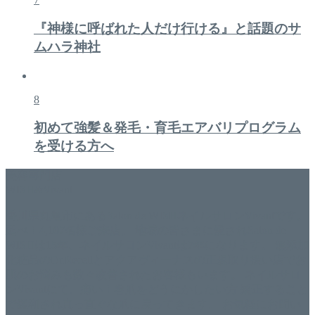
『神様に呼ばれた人だけ行ける』と話題のサ
ムハラ神社
8
初めて強髪＆発毛・育毛エアバリプログラム
を受ける方へ
美容専門店
WISH&Vivant
香川県丸亀市にあるSalon de WISHネイルサロンVivantです。
延べ！4,107名様ご来店。 地域の皆さまに愛されSalon de
WISHは15年、ネイルサロンVivantは7年になります。 無添加
化粧品のDr.Recellとアクアヴィーナスの正規取り扱い店でお
肌のお悩みも数々改善されたお客様もいます。 ネイルサロ
ンVivantにて、痛い！巻爪をどうにかしたい方 矯正すること
で緩和され真っ直ぐな爪に戻ってきます。 お気軽にお問い