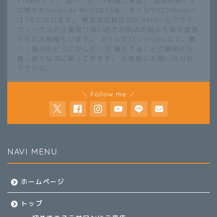
Vivantです。 延べ！4,107名様ご来店。 地域の皆さま
に愛されSalon de WISHは15年、ネイルサロンVivant
は7年になります。 無添加化粧品のDr.Recellとアクア
ヴィーナスの正規取り扱い店でお肌のお悩みも数々改善
されたお客様もいます。 ネイルサロンVivantにて、痛
い！巻爪をどうにかしたい方 矯正することで緩和され
真っ直ぐな爪に戻ってきます。 お気軽にお問い合わせ
下さいね。
＼ Follow me ／
NAVI MENU
ホームページ
トップ