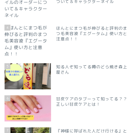
ついて＆キャラクターネイル
4
ほんとにまつ毛が伸びると評判のま
つ毛美容液『エグータム』使い方と
注意点！！
5
知る人ぞ知ってる噂のどら焼き森上
屋さん
6
甘皮ケアのタブーって知ってる？？
正しい甘皮ケアとは！
7
『神様に呼ばれた人だけ行ける』と