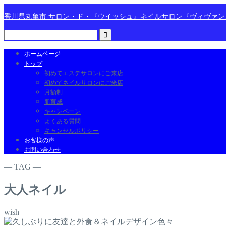
香川県丸亀市 サロン・ド・『ウイッシュ』ネイルサロン『ヴィヴァ
ホームページ
トップ
初めてエステサロンにご来店
初めてネイルサロンにご来店
月額制
肌育成
キャンペーン
よくある質問
キャンセルポリシー
お客様の声
お問い合わせ
― TAG ―
大人ネイル
wish