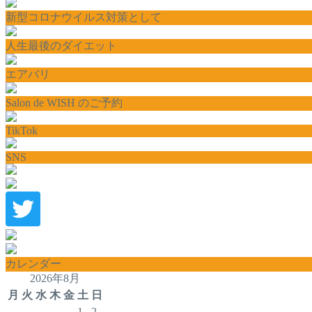
新型コロナウイルス対策として
人生最後のダイエット
エアバリ
Salon de WISH のご予約
TikTok
SNS
カレンダー
2026年8月
月
火
水
木
金
土
日
1
2