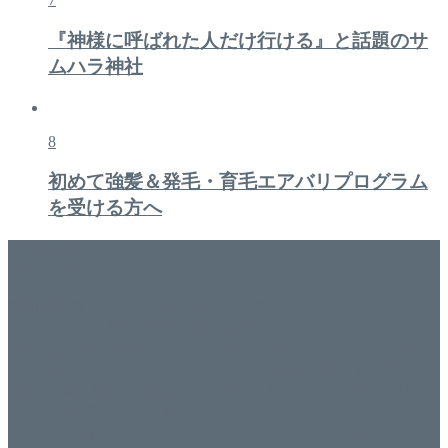
『神様に呼ばれた人だけ行ける』と話題のサ
ムハラ神社
8
初めて強髪＆発毛・育毛エアバリプログラム
を受ける方へ
美容専門店
WISH&Vivant
香川県丸亀市にあるSalon de WISHネイルサロンVivantです。
延べ！4,107名様ご来店。 地域の皆さまに愛されSalon de
WISHは15年、ネイルサロンVivantは7年になります。 無添加
化粧品のDr.Recellとアクアヴィーナスの正規取り扱い店でお
肌のお悩みも数々改善されたお客様もいます。 ネイルサロ
ンVivantにて、痛い！巻爪をどうにかしたい方 矯正すること
で緩和され真っ直ぐな爪に戻ってきます。 お気軽にお問い