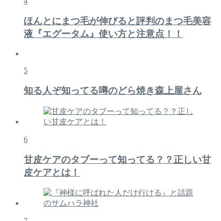
4
ほんとにまつ毛が伸びると評判のまつ毛美容
液『エグータム』使い方と注意点！！
5
知る人ぞ知ってる噂のどら焼き森上屋さん
6
甘皮ケアのタブーって知ってる？？正しい甘
皮ケアとは！
7