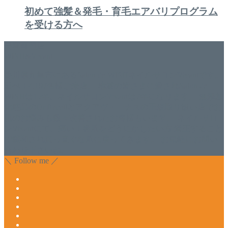
初めて強髪＆発毛・育毛エアバリプログラム
を受ける方へ
美容専門店
WISH&Vivant
香川県丸亀市にあるSalon de WISHネイルサロンVivantです。
延べ！4,107名様ご来店。 地域の皆さまに愛されSalon de
WISHは15年、ネイルサロンVivantは7年になります。 無添加
化粧品のDr.Recellとアクアヴィーナスの正規取り扱い店でお
肌のお悩みも数々改善されたお客様もいます。 ネイルサロ
ンVivantにて、痛い！巻爪をどうにかしたい方 矯正すること
で緩和され真っ直ぐな爪に戻ってきます。 お気軽にお問い
合わせ下さいね。
＼ Follow me ／