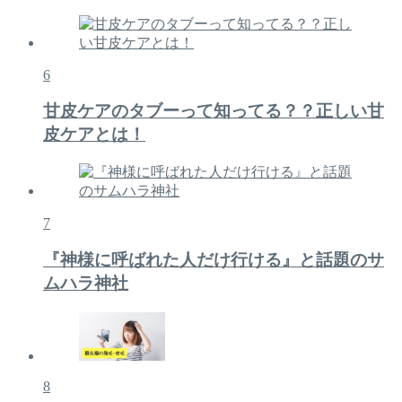
6
甘皮ケアのタブーって知ってる？？正しい甘
皮ケアとは！
7
『神様に呼ばれた人だけ行ける』と話題のサ
ムハラ神社
8