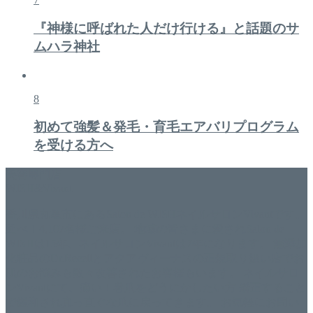
『神様に呼ばれた人だけ行ける』と話題のサ
ムハラ神社
8
初めて強髪＆発毛・育毛エアバリプログラム
を受ける方へ
美容専門店
WISH&Vivant
香川県丸亀市にあるSalon de WISHネイルサロンVivantです。
延べ！4,107名様ご来店。 地域の皆さまに愛されSalon de
WISHは15年、ネイルサロンVivantは7年になります。 無添加
化粧品のDr.Recellとアクアヴィーナスの正規取り扱い店でお
肌のお悩みも数々改善されたお客様もいます。 ネイルサロ
ンVivantにて、痛い！巻爪をどうにかしたい方 矯正すること
で緩和され真っ直ぐな爪に戻ってきます。 お気軽にお問い