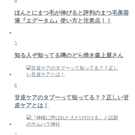
4
ほんとにまつ毛が伸びると評判のまつ毛美容
液『エグータム』使い方と注意点！！
5
知る人ぞ知ってる噂のどら焼き森上屋さん
6
甘皮ケアのタブーって知ってる？？正しい甘
皮ケアとは！
7