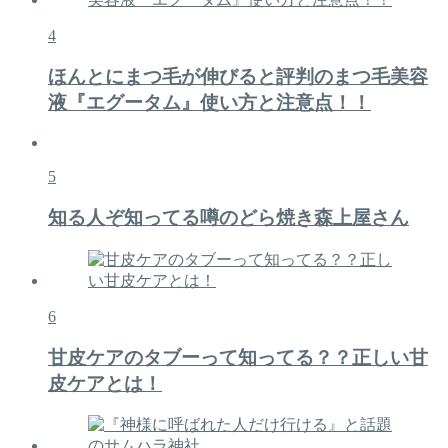
4
ほんとにまつ毛が伸びると評判のまつ毛美容
液『エグータム』使い方と注意点！！
5
知る人ぞ知ってる噂のどら焼き森上屋さん
6
甘皮ケアのタブーって知ってる？？正しい甘
皮ケアとは！