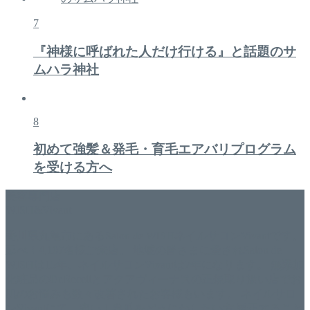
7
『神様に呼ばれた人だけ行ける』と話題のサ
ムハラ神社
8
初めて強髪＆発毛・育毛エアバリプログラム
を受ける方へ
美容専門店
WISH&Vivant
香川県丸亀市にあるSalon de WISHネイルサロンVivantです。
延べ！4,107名様ご来店。 地域の皆さまに愛されSalon de
WISHは15年、ネイルサロンVivantは7年になります。 無添加
化粧品のDr.Recellとアクアヴィーナスの正規取り扱い店でお
肌のお悩みも数々改善されたお客様もいます。 ネイルサロ
ンVivantにて、痛い！巻爪をどうにかしたい方 矯正すること