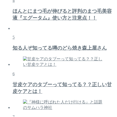
4
ほんとにまつ毛が伸びると評判のまつ毛美容
液『エグータム』使い方と注意点！！
5
知る人ぞ知ってる噂のどら焼き森上屋さん
6
甘皮ケアのタブーって知ってる？？正しい甘
皮ケアとは！
7