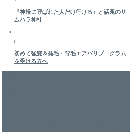
『神様に呼ばれた人だけ行ける』と話題のサ
ムハラ神社
8
初めて強髪＆発毛・育毛エアバリプログラム
を受ける方へ
美容専門店
WISH&Vivant
香川県丸亀市にあるSalon de WISHネイルサロンVivantです。
延べ！4,107名様ご来店。 地域の皆さまに愛されSalon de
WISHは15年、ネイルサロンVivantは7年になります。 無添加
化粧品のDr.Recellとアクアヴィーナスの正規取り扱い店でお
肌のお悩みも数々改善されたお客様もいます。 ネイルサロ
ンVivantにて、痛い！巻爪をどうにかしたい方 矯正すること
で緩和され真っ直ぐな爪に戻ってきます。 お気軽にお問い