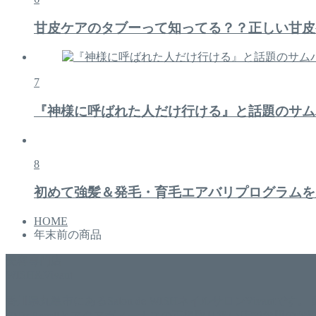
甘皮ケアのタブーって知ってる？？正しい甘皮
7
『神様に呼ばれた人だけ行ける』と話題のサム
8
初めて強髪＆発毛・育毛エアバリプログラムを
HOME
年末前の商品
美容専門店
WISH&Vivant
香川県丸亀市にあるSalon de WISHネイルサロンVivantです
のDr.Recellとアクアヴィーナスの正規取り扱い店でお肌