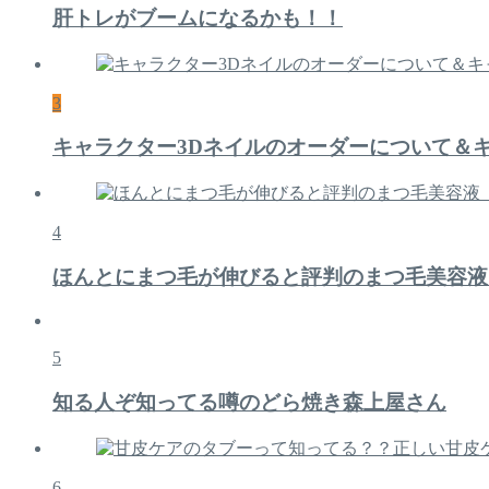
肝トレがブームになるかも！！
3
キャラクター3Dネイルのオーダーについて＆
4
ほんとにまつ毛が伸びると評判のまつ毛美容液
5
知る人ぞ知ってる噂のどら焼き森上屋さん
6