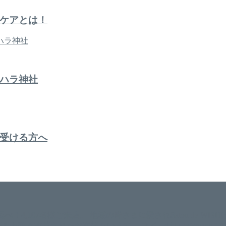
ケアとは！
ハラ神社
受ける方へ
。 延べ！4,107名様ご来店。 地域の皆さまに愛されSalon de W
のお悩みも数々改善されたお客様もいます。 ネイルサロンVivan