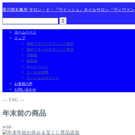
香川県丸亀市 サロン・ド・『ウイッシュ』ネイルサロン『ヴィヴァ
ホームページ
トップ
初めてエステサロンにご来店
初めてネイルサロンにご来店
月額制
肌育成
キャンペーン
よくある質問
キャンセルポリシー
お客様の声
お問い合わせ
― TAG ―
年末前の商品
wish