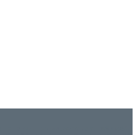
ISHは15年、ネイルサロンVivantは7年になります。 無添加化粧品
tにて、痛い！巻爪をどうにかしたい方 矯正することで緩和され真