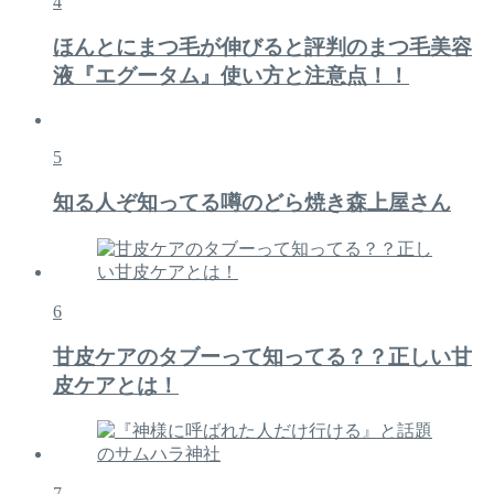
4
ほんとにまつ毛が伸びると評判のまつ毛美容
液『エグータム』使い方と注意点！！
5
知る人ぞ知ってる噂のどら焼き森上屋さん
6
甘皮ケアのタブーって知ってる？？正しい甘
皮ケアとは！
7