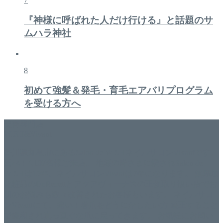
『神様に呼ばれた人だけ行ける』と話題のサ
ムハラ神社
8
初めて強髪＆発毛・育毛エアバリプログラム
を受ける方へ
美容専門店
WISH&Vivant
香川県丸亀市にあるSalon de WISHネイルサロンVivantです。
延べ！4,107名様ご来店。 地域の皆さまに愛されSalon de
WISHは15年、ネイルサロンVivantは7年になります。 無添加
化粧品のDr.Recellとアクアヴィーナスの正規取り扱い店でお
肌のお悩みも数々改善されたお客様もいます。 ネイルサロ
ンVivantにて、痛い！巻爪をどうにかしたい方 矯正すること
で緩和され真っ直ぐな爪に戻ってきます。 お気軽にお問い