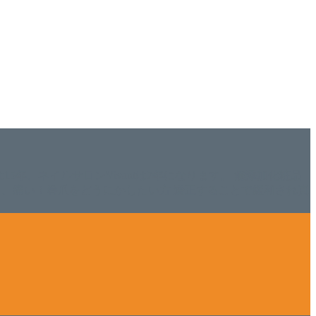
ISHは15年、ネイルサロンVivantは7年になります。 無添加化粧品
tにて、痛い！巻爪をどうにかしたい方 矯正することで緩和され真