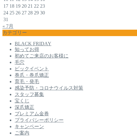
17
18
19
20
21
22
23
24
25
26
27
28
29
30
31
« 7月
カテゴリー
BLACK FRIDAY
知ってお得
初めてご来店のお客様に
毛穴
ビックイベント
巻爪・巻爪矯正
育毛・発毛
感染予防・コロナウイルス対策
スタッフ募集
宝くじ
深爪矯正
プレミアム金券
プライバシーポリシー
キャンペーン
ご案内