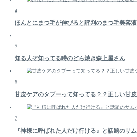
4
ほんとにまつ毛が伸びると評判のまつ毛美容液
5
知る人ぞ知ってる噂のどら焼き森上屋さん
6
甘皮ケアのタブーって知ってる？？正しい甘皮
7
『神様に呼ばれた人だけ行ける』と話題のサム