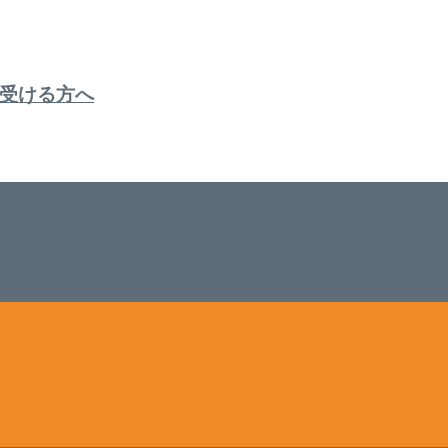
受ける方へ
。 延べ！4,107名様ご来店。 地域の皆さまに愛されSalon de W
のお悩みも数々改善されたお客様もいます。 ネイルサロンVivan
。