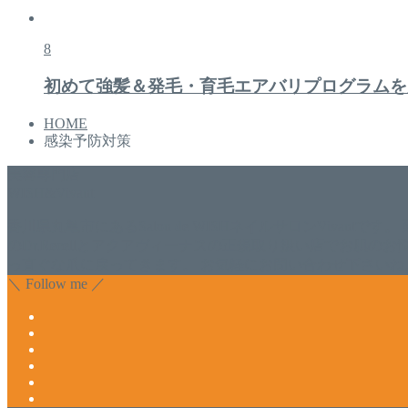
8
初めて強髪＆発毛・育毛エアバリプログラムを
HOME
感染予防対策
美容専門店
WISH&Vivant
香川県丸亀市にあるSalon de WISHネイルサロンVivantです
のDr.Recellとアクアヴィーナスの正規取り扱い店でお肌
っ直ぐな爪に戻ってきます。 お気軽にお問い合わせ下さいね
＼ Follow me ／