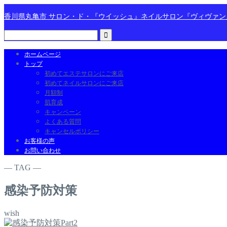
香川県丸亀市 サロン・ド・『ウイッシュ』ネイルサロン『ヴィヴァ
ホームページ
トップ
初めてエステサロンにご来店
初めてネイルサロンにご来店
月額制
肌育成
キャンペーン
よくある質問
キャンセルポリシー
お客様の声
お問い合わせ
― TAG ―
感染予防対策
wish