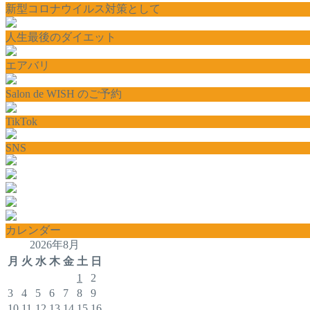
新型コロナウイルス対策として
人生最後のダイエット
エアバリ
Salon de WISH のご予約
TikTok
SNS
カレンダー
2026年8月
月
火
水
木
金
土
日
1
2
3
4
5
6
7
8
9
10
11
12
13
14
15
16