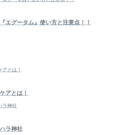
『エグータム』使い方と注意点！！
ケアとは！
ハラ神社