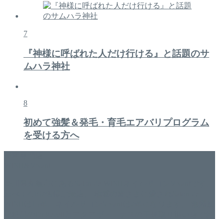
7
『神様に呼ばれた人だけ行ける』と話題のサ
ムハラ神社
8
初めて強髪＆発毛・育毛エアバリプログラム
を受ける方へ
美容専門店
WISH&Vivant
香川県丸亀市にあるSalon de WISHネイルサロンVivantです。
延べ！4,107名様ご来店。 地域の皆さまに愛されSalon de
WISHは15年、ネイルサロンVivantは7年になります。 無添加
化粧品のDr.Recellとアクアヴィーナスの正規取り扱い店でお