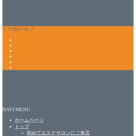
肌のお悩みも数々改善されたお客様もいます。 ネイルサロ
ンVivantにて、痛い！巻爪をどうにかしたい方 矯正すること
で緩和され真っ直ぐな爪に戻ってきます。 お気軽にお問い
合わせ下さいね。
＼ Follow me ／
NAVI MENU
ホームページ
トップ
初めてエステサロンにご来店