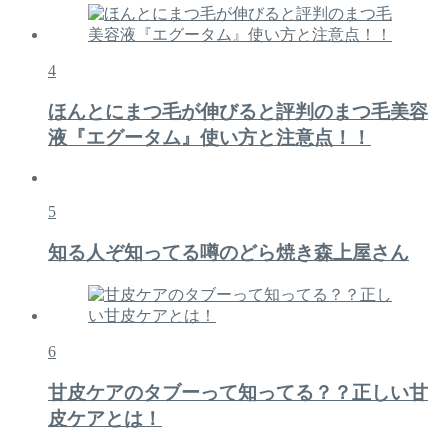
4
ほんとにまつ毛が伸びると評判のまつ毛美容
液『エグータム』使い方と注意点！！
5
知る人ぞ知ってる噂のどら焼き森上屋さん
6
甘皮ケアのタブーって知ってる？？正しい甘
皮ケアとは！