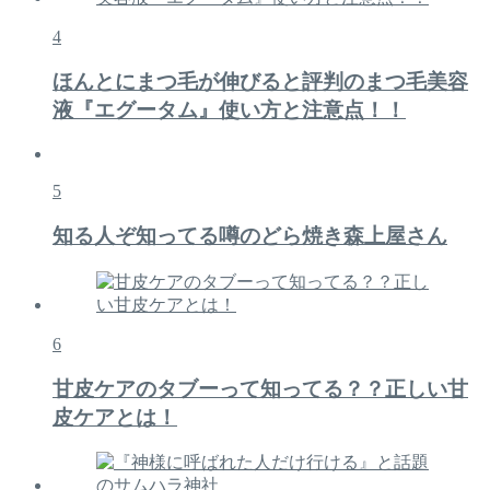
4
ほんとにまつ毛が伸びると評判のまつ毛美容
液『エグータム』使い方と注意点！！
5
知る人ぞ知ってる噂のどら焼き森上屋さん
6
甘皮ケアのタブーって知ってる？？正しい甘
皮ケアとは！