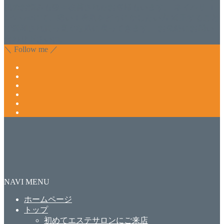
肌のお悩みも数々改善されたお客様もいます。 ネイルサロ
ンVivantにて、痛い！巻爪をどうにかしたい方 矯正すること
で緩和され真っ直ぐな爪に戻ってきます。 お気軽にお問い
合わせ下さいね。
＼ Follow me ／
NAVI MENU
ホームページ
トップ
初めてエステサロンにご来店