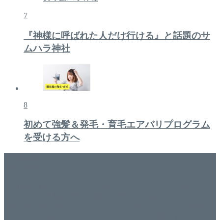
7
『神様に呼ばれた人だけ行ける』と話題のサ
ムハラ神社
8
初めて強髪＆発毛・育毛エアバリプログラム
を受ける方へ
美容専門店
WISH&Vivant
香川県丸亀市にあるSalon de WISHネイルサロンVivantです。
延べ！4,107名様ご来店。 地域の皆さまに愛されSalon de
WISHは15年、ネイルサロンVivantは7年になります。 無添加
化粧品のDr.Recellとアクアヴィーナスの正規取り扱い店でお