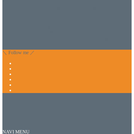
香川県丸亀市にあるSalon de WISHネイルサロンVivantです。
延べ！4,107名様ご来店。 地域の皆さまに愛されSalon de
WISHは15年、ネイルサロンVivantは7年になります。 無添加
化粧品のDr.Recellとアクアヴィーナスの正規取り扱い店でお
肌のお悩みも数々改善されたお客様もいます。 ネイルサロ
ンVivantにて、痛い！巻爪をどうにかしたい方 矯正すること
で緩和され真っ直ぐな爪に戻ってきます。 お気軽にお問い
合わせ下さいね。
＼ Follow me ／
NAVI MENU