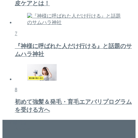
皮ケアとは！
7
『神様に呼ばれた人だけ行ける』と話題のサ
ムハラ神社
8
初めて強髪＆発毛・育毛エアバリプログラム
を受ける方へ
美容専門店
WISH&Vivant