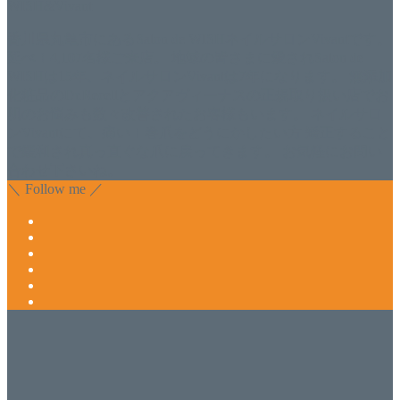
WISH&Vivant
香川県丸亀市にあるSalon de WISHネイルサロンVivantです。
延べ！4,107名様ご来店。 地域の皆さまに愛されSalon de
WISHは15年、ネイルサロンVivantは7年になります。 無添加
化粧品のDr.Recellとアクアヴィーナスの正規取り扱い店でお
肌のお悩みも数々改善されたお客様もいます。 ネイルサロ
ンVivantにて、痛い！巻爪をどうにかしたい方 矯正すること
で緩和され真っ直ぐな爪に戻ってきます。 お気軽にお問い
合わせ下さいね。
＼ Follow me ／