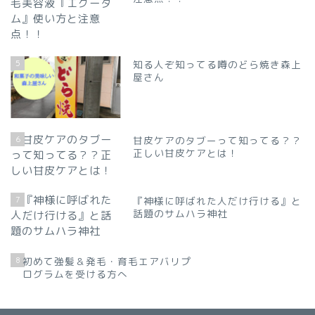
5
知る人ぞ知ってる噂のどら焼き森上
屋さん
6
甘皮ケアのタブーって知ってる？？
正しい甘皮ケアとは！
7
『神様に呼ばれた人だけ行ける』と
話題のサムハラ神社
8
初めて強髪＆発毛・育毛エアバリプ
ログラムを受ける方へ