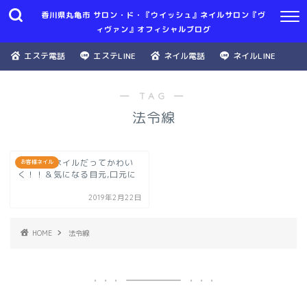
香川県丸亀市 サロン・ド・『ウイッシュ』ネイルサロン『ヴ
ィヴァン』オフィシャルブログ
エステ電話
エステLINE
ネイル電話
ネイルLINE
― TAG ―
法令線
ショートネイルだってかわい
お客様ネイル
く！！＆気になる目元,口元に
2019年2月22日
HOME
法令線