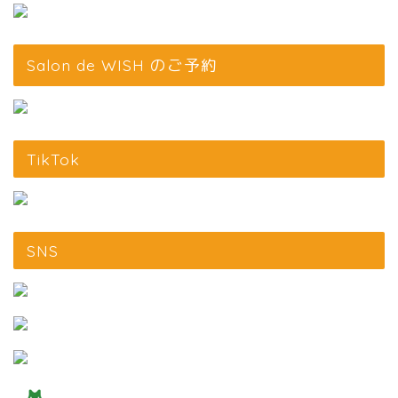
Salon de WISH のご予約
TikTok
SNS