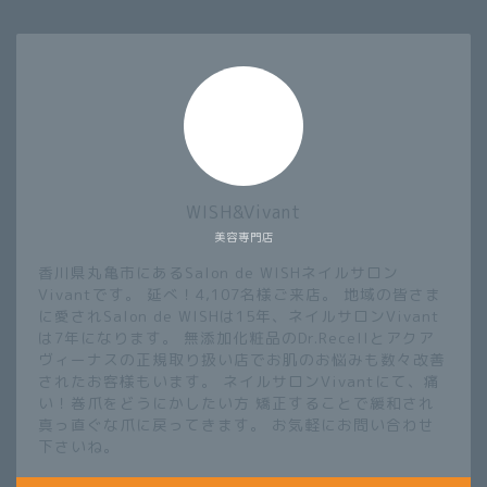
WISH&Vivant
美容専門店
香川県丸亀市にあるSalon de WISHネイルサロン
Vivantです。 延べ！4,107名様ご来店。 地域の皆さま
に愛されSalon de WISHは15年、ネイルサロンVivant
は7年になります。 無添加化粧品のDr.Recellとアクア
ヴィーナスの正規取り扱い店でお肌のお悩みも数々改善
されたお客様もいます。 ネイルサロンVivantにて、痛
い！巻爪をどうにかしたい方 矯正することで緩和され
真っ直ぐな爪に戻ってきます。 お気軽にお問い合わせ
下さいね。