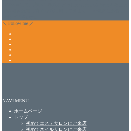
ンVivantにて、痛い！巻爪をどうにかしたい方 矯正すること
で緩和され真っ直ぐな爪に戻ってきます。 お気軽にお問い
合わせ下さいね。
＼ Follow me ／
NAVI MENU
ホームページ
トップ
初めてエステサロンにご来店
初めてネイルサロンにご来店