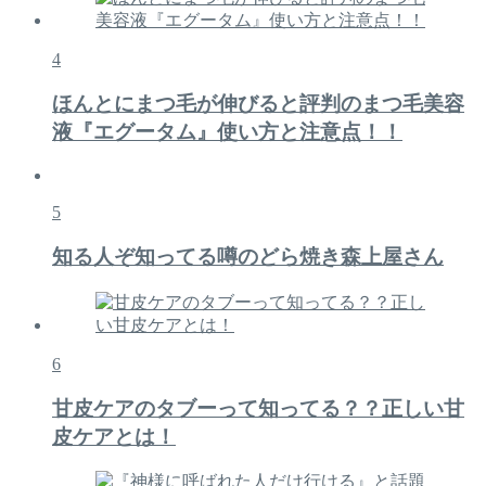
4
ほんとにまつ毛が伸びると評判のまつ毛美容
液『エグータム』使い方と注意点！！
5
知る人ぞ知ってる噂のどら焼き森上屋さん
6
甘皮ケアのタブーって知ってる？？正しい甘
皮ケアとは！