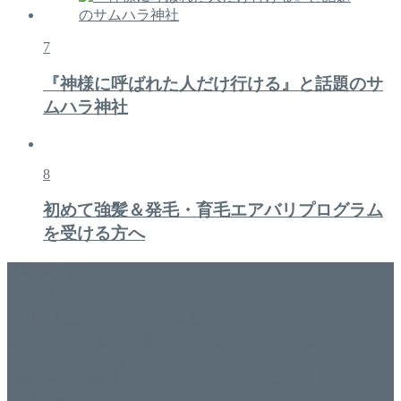
7
『神様に呼ばれた人だけ行ける』と話題のサ
ムハラ神社
8
初めて強髪＆発毛・育毛エアバリプログラム
を受ける方へ
美容専門店
WISH&Vivant
香川県丸亀市にあるSalon de WISHネイルサロンVivantです。
延べ！4,107名様ご来店。 地域の皆さまに愛されSalon de
WISHは15年、ネイルサロンVivantは7年になります。 無添加
化粧品のDr.Recellとアクアヴィーナスの正規取り扱い店でお
肌のお悩みも数々改善されたお客様もいます。 ネイルサロ