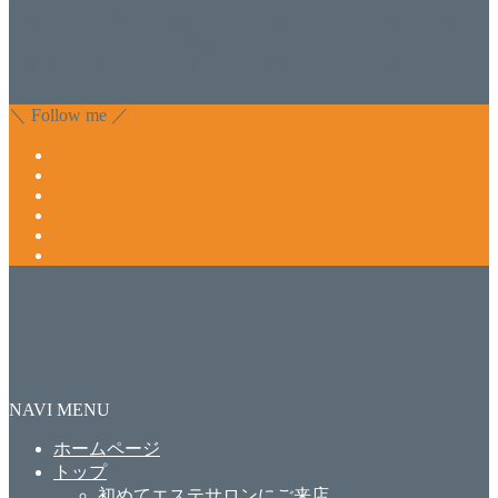
肌のお悩みも数々改善されたお客様もいます。 ネイルサロ
ンVivantにて、痛い！巻爪をどうにかしたい方 矯正すること
で緩和され真っ直ぐな爪に戻ってきます。 お気軽にお問い
合わせ下さいね。
＼ Follow me ／
NAVI MENU
ホームページ
トップ
初めてエステサロンにご来店