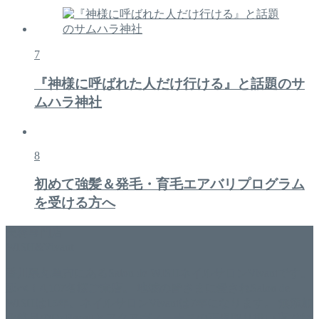
7
『神様に呼ばれた人だけ行ける』と話題のサ
ムハラ神社
8
初めて強髪＆発毛・育毛エアバリプログラム
を受ける方へ
美容専門店
WISH&Vivant
香川県丸亀市にあるSalon de WISHネイルサロンVivantです。
延べ！4,107名様ご来店。 地域の皆さまに愛されSalon de
WISHは15年、ネイルサロンVivantは7年になります。 無添加
化粧品のDr.Recellとアクアヴィーナスの正規取り扱い店でお