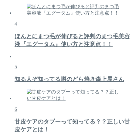
4
ほんとにまつ毛が伸びると評判のまつ毛美容
液『エグータム』使い方と注意点！！
5
知る人ぞ知ってる噂のどら焼き森上屋さん
6
甘皮ケアのタブーって知ってる？？正しい甘
皮ケアとは！