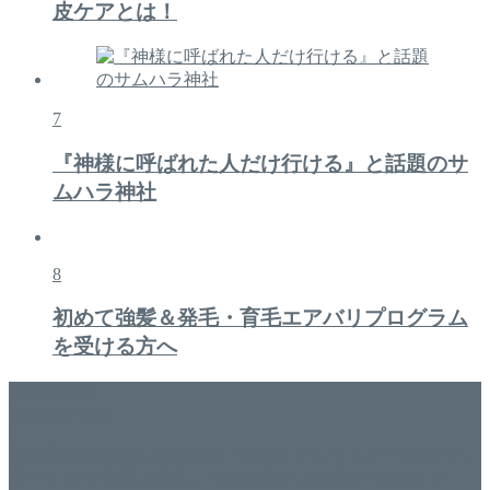
皮ケアとは！
7
『神様に呼ばれた人だけ行ける』と話題のサ
ムハラ神社
8
初めて強髪＆発毛・育毛エアバリプログラム
を受ける方へ
美容専門店
WISH&Vivant
香川県丸亀市にあるSalon de WISHネイルサロンVivantです。
延べ！4,107名様ご来店。 地域の皆さまに愛されSalon de