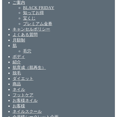
ご案内
BLACK FRIDAY
知ってお得
宝くじ
プレミアム金券
キャンセルポリシー
よくある質問
月額制
肌
毛穴
ボディ
紹介
肌育成（肌再生）
脱毛
ダイエット
商品
ネイル
フットケア
お客様ネイル
お客様
ネイルスクール
会員様シークレット企画