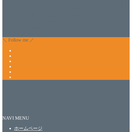
WISHは15年、ネイルサロンVivantは7年になります。 無添加
化粧品のDr.Recellとアクアヴィーナスの正規取り扱い店でお
肌のお悩みも数々改善されたお客様もいます。 ネイルサロ
ンVivantにて、痛い！巻爪をどうにかしたい方 矯正すること
で緩和され真っ直ぐな爪に戻ってきます。 お気軽にお問い
合わせ下さいね。
＼ Follow me ／
NAVI MENU
ホームページ