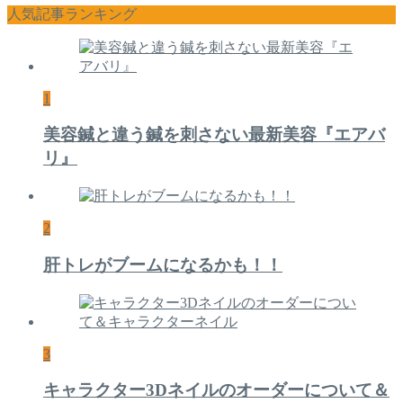
人気記事ランキング
1
美容鍼と違う鍼を刺さない最新美容『エアバ
リ』
2
肝トレがブームになるかも！！
3
キャラクター3Dネイルのオーダーについて＆