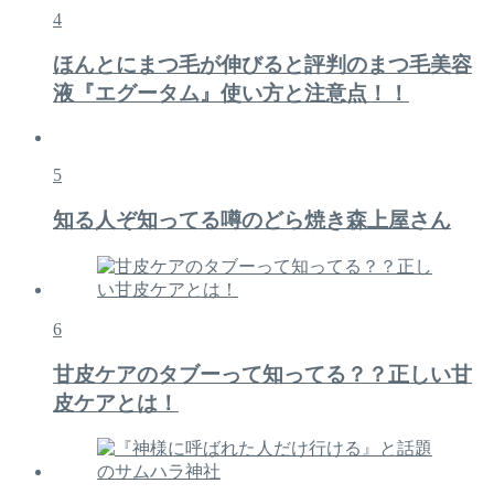
4
ほんとにまつ毛が伸びると評判のまつ毛美容
液『エグータム』使い方と注意点！！
5
知る人ぞ知ってる噂のどら焼き森上屋さん
6
甘皮ケアのタブーって知ってる？？正しい甘
皮ケアとは！