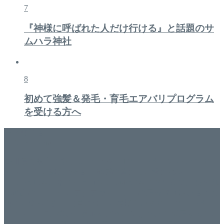
7
『神様に呼ばれた人だけ行ける』と話題のサ
ムハラ神社
8
初めて強髪＆発毛・育毛エアバリプログラム
を受ける方へ
美容専門店
WISH&Vivant
香川県丸亀市にあるSalon de WISHネイルサロンVivantです。
延べ！4,107名様ご来店。 地域の皆さまに愛されSalon de
WISHは15年、ネイルサロンVivantは7年になります。 無添加
化粧品のDr.Recellとアクアヴィーナスの正規取り扱い店でお
肌のお悩みも数々改善されたお客様もいます。 ネイルサロ
ンVivantにて、痛い！巻爪をどうにかしたい方 矯正すること