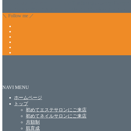
のDr.Recellとアクアヴィーナスの正規取り扱い店でお肌
っ直ぐな爪に戻ってきます。 お気軽にお問い合わせ下さいね
＼ Follow me ／
NAVI MENU
ホームページ
トップ
初めてエステサロンにご来店
初めてネイルサロンにご来店
月額制
肌育成