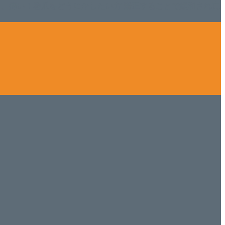
tにて、痛い！巻爪をどうにかしたい方 矯正することで緩和され真