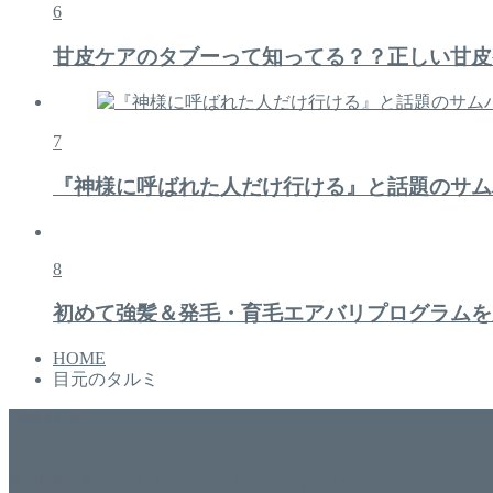
6
甘皮ケアのタブーって知ってる？？正しい甘皮
7
『神様に呼ばれた人だけ行ける』と話題のサム
8
初めて強髪＆発毛・育毛エアバリプログラムを
HOME
目元のタルミ
美容専門店
WISH&Vivant
香川県丸亀市にあるSalon de WISHネイルサロンVivantです