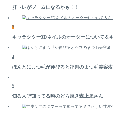
肝トレがブームになるかも！！
3
キャラクター3Dネイルのオーダーについて＆
4
ほんとにまつ毛が伸びると評判のまつ毛美容液
5
知る人ぞ知ってる噂のどら焼き森上屋さん