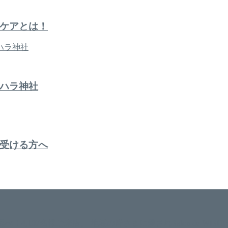
ケアとは！
ハラ神社
受ける方へ
。 延べ！4,107名様ご来店。 地域の皆さまに愛されSalon de W