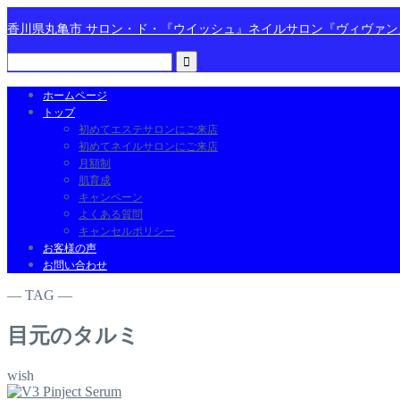
香川県丸亀市 サロン・ド・『ウイッシュ』ネイルサロン『ヴィヴァ
ホームページ
トップ
初めてエステサロンにご来店
初めてネイルサロンにご来店
月額制
肌育成
キャンペーン
よくある質問
キャンセルポリシー
お客様の声
お問い合わせ
― TAG ―
目元のタルミ
wish