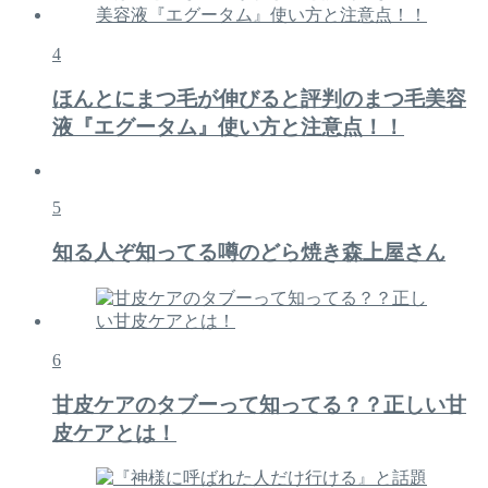
4
ほんとにまつ毛が伸びると評判のまつ毛美容
液『エグータム』使い方と注意点！！
5
知る人ぞ知ってる噂のどら焼き森上屋さん
6
甘皮ケアのタブーって知ってる？？正しい甘
皮ケアとは！