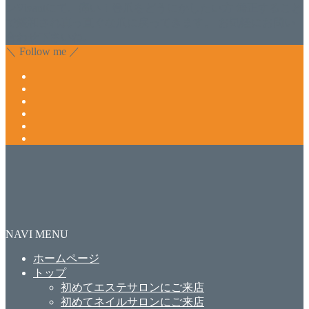
ンVivantにて、痛い！巻爪をどうにかしたい方 矯正すること
で緩和され真っ直ぐな爪に戻ってきます。 お気軽にお問い
合わせ下さいね。
＼ Follow me ／
NAVI MENU
ホームページ
トップ
初めてエステサロンにご来店
初めてネイルサロンにご来店