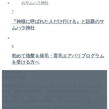
7
『神様に呼ばれた人だけ行ける』と話題のサ
ムハラ神社
8
初めて強髪＆発毛・育毛エアバリプログラム
を受ける方へ
美容専門店
WISH&Vivant
香川県丸亀市にあるSalon de WISHネイルサロンVivantです。
延べ！4,107名様ご来店。 地域の皆さまに愛されSalon de
WISHは15年、ネイルサロンVivantは7年になります。 無添加
化粧品のDr.Recellとアクアヴィーナスの正規取り扱い店でお
肌のお悩みも数々改善されたお客様もいます。 ネイルサロ