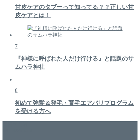
甘皮ケアのタブーって知ってる？？正しい甘
皮ケアとは！
7
『神様に呼ばれた人だけ行ける』と話題のサ
ムハラ神社
8
初めて強髪＆発毛・育毛エアバリプログラム
を受ける方へ
美容専門店
WISH&Vivant