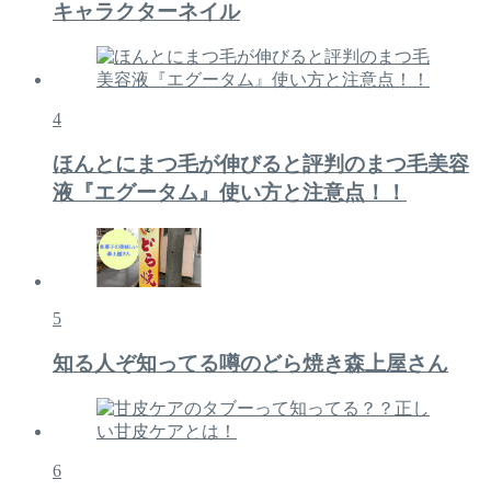
キャラクターネイル
4
ほんとにまつ毛が伸びると評判のまつ毛美容
液『エグータム』使い方と注意点！！
5
知る人ぞ知ってる噂のどら焼き森上屋さん
6