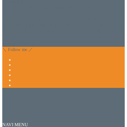
香川県丸亀市にあるSalon de WISHネイルサロンVivantです。
延べ！4,107名様ご来店。 地域の皆さまに愛されSalon de
WISHは15年、ネイルサロンVivantは7年になります。 無添加
化粧品のDr.Recellとアクアヴィーナスの正規取り扱い店でお
肌のお悩みも数々改善されたお客様もいます。 ネイルサロ
ンVivantにて、痛い！巻爪をどうにかしたい方 矯正すること
で緩和され真っ直ぐな爪に戻ってきます。 お気軽にお問い
合わせ下さいね。
＼ Follow me ／
NAVI MENU