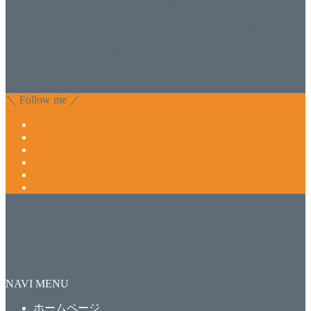
WISHは15年、ネイルサロンVivantは7年になります。 無添加
化粧品のDr.Recellとアクアヴィーナスの正規取り扱い店でお
肌のお悩みも数々改善されたお客様もいます。 ネイルサロ
ンVivantにて、痛い！巻爪をどうにかしたい方 矯正すること
で緩和され真っ直ぐな爪に戻ってきます。 お気軽にお問い
合わせ下さいね。
＼ Follow me ／
NAVI MENU
ホームページ