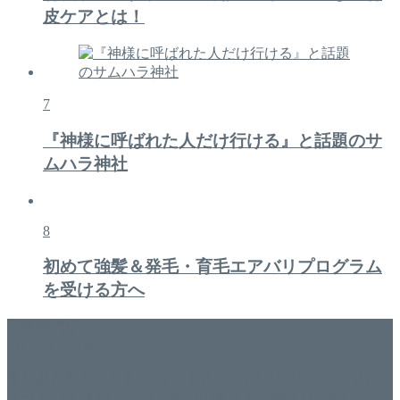
皮ケアとは！
7
『神様に呼ばれた人だけ行ける』と話題のサ
ムハラ神社
8
初めて強髪＆発毛・育毛エアバリプログラム
を受ける方へ
美容専門店
WISH&Vivant
香川県丸亀市にあるSalon de WISHネイルサロンVivantです。
延べ！4,107名様ご来店。 地域の皆さまに愛されSalon de