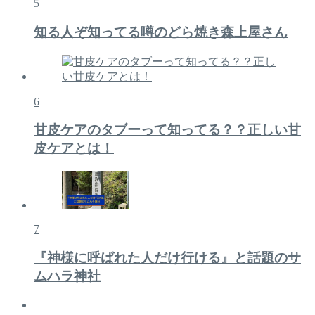
5
知る人ぞ知ってる噂のどら焼き森上屋さん
6
甘皮ケアのタブーって知ってる？？正しい甘
皮ケアとは！
7
『神様に呼ばれた人だけ行ける』と話題のサ
ムハラ神社