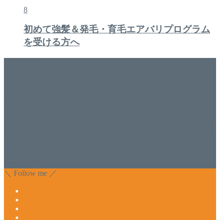
8
初めて強髪＆発毛・育毛エアバリプログラム
を受ける方へ
美容専門店
WISH&Vivant
香川県丸亀市にあるSalon de WISHネイルサロンVivantです。
延べ！4,107名様ご来店。 地域の皆さまに愛されSalon de
WISHは15年、ネイルサロンVivantは7年になります。 無添加
化粧品のDr.Recellとアクアヴィーナスの正規取り扱い店でお
肌のお悩みも数々改善されたお客様もいます。 ネイルサロ
ンVivantにて、痛い！巻爪をどうにかしたい方 矯正すること
で緩和され真っ直ぐな爪に戻ってきます。 お気軽にお問い
合わせ下さいね。
＼ Follow me ／