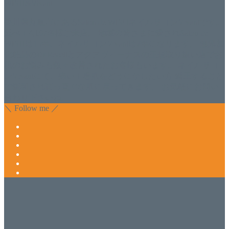
WISH&Vivant
香川県丸亀市にあるSalon de WISHネイルサロンVivantです。
延べ！4,107名様ご来店。 地域の皆さまに愛されSalon de
WISHは15年、ネイルサロンVivantは7年になります。 無添加
化粧品のDr.Recellとアクアヴィーナスの正規取り扱い店でお
肌のお悩みも数々改善されたお客様もいます。 ネイルサロ
ンVivantにて、痛い！巻爪をどうにかしたい方 矯正すること
で緩和され真っ直ぐな爪に戻ってきます。 お気軽にお問い
合わせ下さいね。
＼ Follow me ／