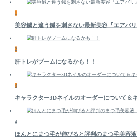
1
美容鍼と違う鍼を刺さない最新美容『エアバリ
2
肝トレがブームになるかも！！
3
キャラクター3Dネイルのオーダーについて＆
4
ほんとにまつ毛が伸びると評判のまつ毛美容液