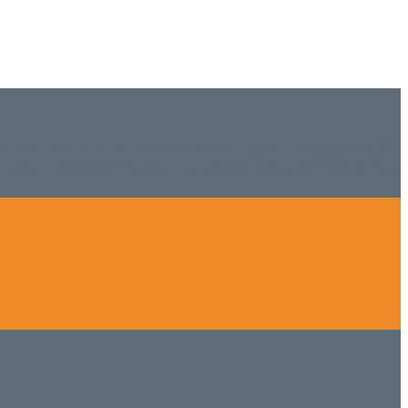
ISHは15年、ネイルサロンVivantは7年になります。 無添加化粧品
tにて、痛い！巻爪をどうにかしたい方 矯正することで緩和され真