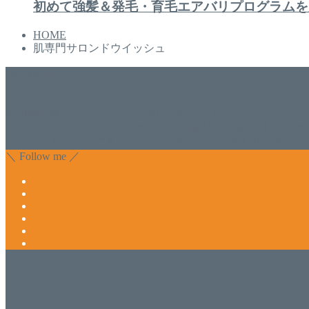
初めて強髪＆発毛・育毛エアバリプログラムを
HOME
肌専門サロンドウイッシュ
美容専門店
WISH&Vivant
香川県丸亀市にあるSalon de WISHネイルサロンVivantです
のDr.Recellとアクアヴィーナスの正規取り扱い店でお肌
っ直ぐな爪に戻ってきます。 お気軽にお問い合わせ下さいね
＼ Follow me ／