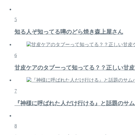
5
知る人ぞ知ってる噂のどら焼き森上屋さん
6
甘皮ケアのタブーって知ってる？？正しい甘皮
7
『神様に呼ばれた人だけ行ける』と話題のサム
8