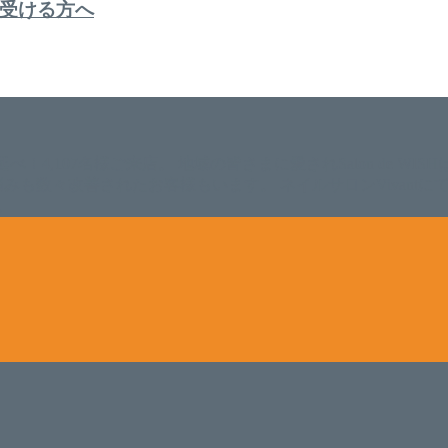
受ける方へ
。 延べ！4,107名様ご来店。 地域の皆さまに愛されSalon de W
のお悩みも数々改善されたお客様もいます。 ネイルサロンVivan
。