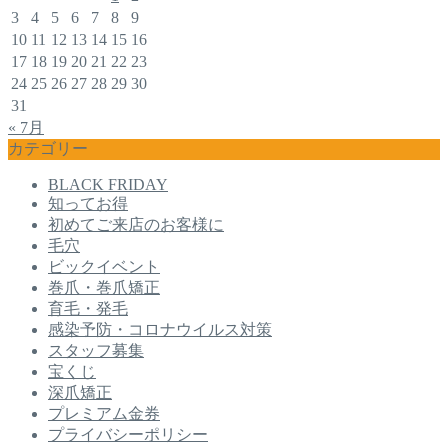
3
4
5
6
7
8
9
10
11
12
13
14
15
16
17
18
19
20
21
22
23
24
25
26
27
28
29
30
31
« 7月
カテゴリー
BLACK FRIDAY
知ってお得
初めてご来店のお客様に
毛穴
ビックイベント
巻爪・巻爪矯正
育毛・発毛
感染予防・コロナウイルス対策
スタッフ募集
宝くじ
深爪矯正
プレミアム金券
プライバシーポリシー