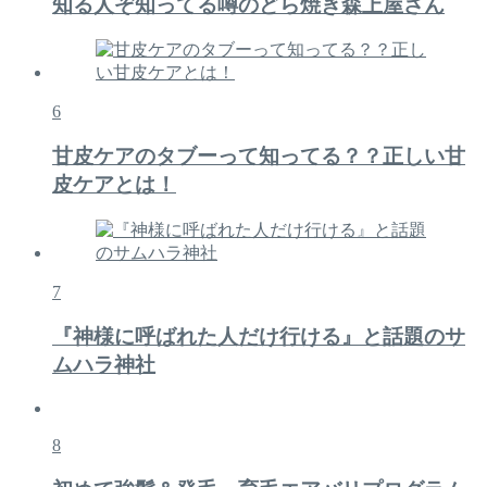
知る人ぞ知ってる噂のどら焼き森上屋さん
6
甘皮ケアのタブーって知ってる？？正しい甘
皮ケアとは！
7
『神様に呼ばれた人だけ行ける』と話題のサ
ムハラ神社
8