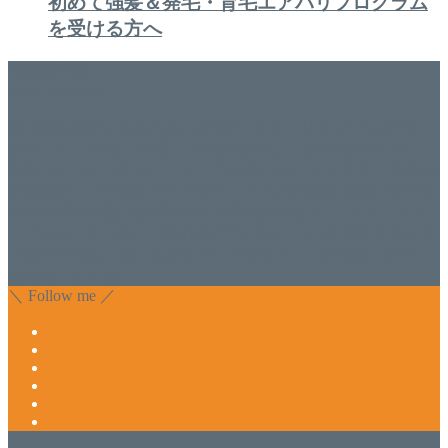
初めて強髪＆発毛・育毛エアバリプログラム
を受ける方へ
美容専門店
WISH&Vivant
香川県丸亀市にあるSalon de WISHネイルサロンVivantです。
延べ！4,107名様ご来店。 地域の皆さまに愛されSalon de
WISHは15年、ネイルサロンVivantは7年になります。 無添加
化粧品のDr.Recellとアクアヴィーナスの正規取り扱い店でお
肌のお悩みも数々改善されたお客様もいます。 ネイルサロ
ンVivantにて、痛い！巻爪をどうにかしたい方 矯正すること
で緩和され真っ直ぐな爪に戻ってきます。 お気軽にお問い
合わせ下さいね。
＼ Follow me ／