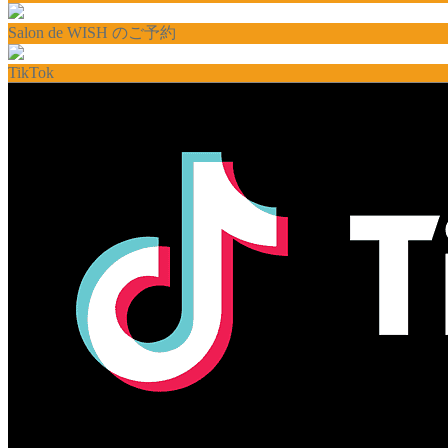
Salon de WISH のご予約
TikTok