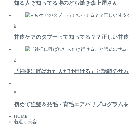
知る人ぞ知ってる噂のどら焼き森上屋さん
6
甘皮ケアのタブーって知ってる？？正しい甘皮
7
『神様に呼ばれた人だけ行ける』と話題のサム
8
初めて強髪＆発毛・育毛エアバリプログラムを
HOME
若返り美容