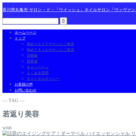
香川県丸亀市 サロン・ド・『ウイッシュ』ネイルサロン『ヴィヴァ
ホームページ
トップ
初めてエステサロンにご来店
初めてネイルサロンにご来店
月額制
肌育成
キャンペーン
よくある質問
キャンセルポリシー
お客様の声
お問い合わせ
― TAG ―
若返り美容
wish