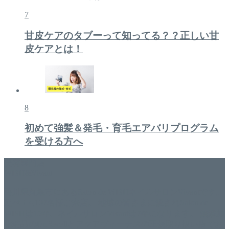
7
甘皮ケアのタブーって知ってる？？正しい甘
皮ケアとは！
8
初めて強髪＆発毛・育毛エアバリプログラム
を受ける方へ
美容専門店
WISH&Vivant
香川県丸亀市にあるSalon de WISHネイルサロンVivantです。
延べ！4,107名様ご来店。 地域の皆さまに愛されSalon de
WISHは15年、ネイルサロンVivantは7年になります。 無添加
化粧品のDr.Recellとアクアヴィーナスの正規取り扱い店でお