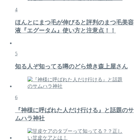
4
ほんとにまつ毛が伸びると評判のまつ毛美容
液『エグータム』使い方と注意点！！
5
知る人ぞ知ってる噂のどら焼き森上屋さん
6
『神様に呼ばれた人だけ行ける』と話題のサ
ムハラ神社