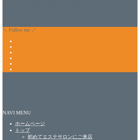
肌のお悩みも数々改善されたお客様もいます。 ネイルサロ
ンVivantにて、痛い！巻爪をどうにかしたい方 矯正すること
で緩和され真っ直ぐな爪に戻ってきます。 お気軽にお問い
合わせ下さいね。
＼ Follow me ／
NAVI MENU
ホームページ
トップ
初めてエステサロンにご来店