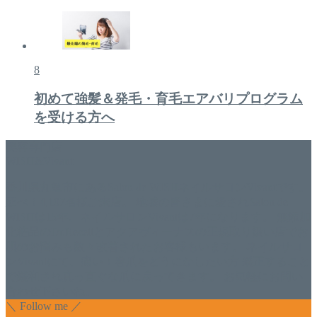
8
初めて強髪＆発毛・育毛エアバリプログラム
を受ける方へ
美容専門店
WISH&Vivant
香川県丸亀市にあるSalon de WISHネイルサロンVivantです。
延べ！4,107名様ご来店。 地域の皆さまに愛されSalon de
WISHは15年、ネイルサロンVivantは7年になります。 無添加
化粧品のDr.Recellとアクアヴィーナスの正規取り扱い店でお
肌のお悩みも数々改善されたお客様もいます。 ネイルサロ
ンVivantにて、痛い！巻爪をどうにかしたい方 矯正すること
で緩和され真っ直ぐな爪に戻ってきます。 お気軽にお問い
合わせ下さいね。
＼ Follow me ／