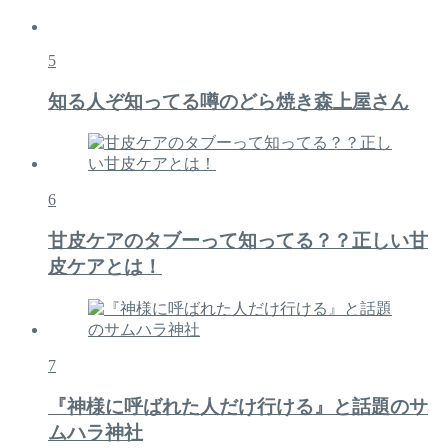
5
知る人ぞ知ってる噂のどら焼き森上屋さん
6
甘皮ケアのタブーって知ってる？？正しい甘
皮ケアとは！
7
『神様に呼ばれた人だけ行ける』と話題のサ
ムハラ神社