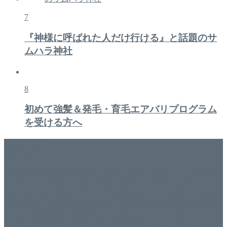
7
『神様に呼ばれた人だけ行ける』と話題のサ
ムハラ神社
8
初めて強髪＆発毛・育毛エアバリプログラム
を受ける方へ
美容専門店
WISH&Vivant
香川県丸亀市にあるSalon de WISHネイルサロンVivantです。
延べ！4,107名様ご来店。 地域の皆さまに愛されSalon de
WISHは15年、ネイルサロンVivantは7年になります。 無添加
化粧品のDr.Recellとアクアヴィーナスの正規取り扱い店でお
肌のお悩みも数々改善されたお客様もいます。 ネイルサロ
ンVivantにて、痛い！巻爪をどうにかしたい方 矯正すること