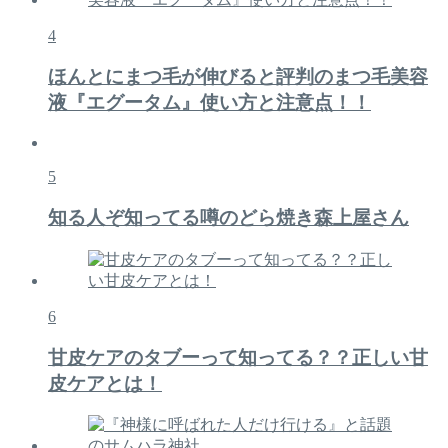
4
ほんとにまつ毛が伸びると評判のまつ毛美容
液『エグータム』使い方と注意点！！
5
知る人ぞ知ってる噂のどら焼き森上屋さん
6
甘皮ケアのタブーって知ってる？？正しい甘
皮ケアとは！