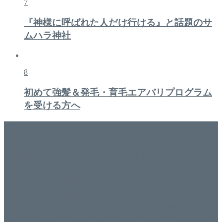
7
『神様に呼ばれた人だけ行ける』と話題のサ
ムハラ神社
8
初めて強髪＆発毛・育毛エアバリプログラム
を受ける方へ
美容専門店
WISH&Vivant
香川県丸亀市にあるSalon de WISHネイルサロンVivantです。
延べ！4,107名様ご来店。 地域の皆さまに愛されSalon de
WISHは15年、ネイルサロンVivantは7年になります。 無添加
化粧品のDr.Recellとアクアヴィーナスの正規取り扱い店でお
肌のお悩みも数々改善されたお客様もいます。 ネイルサロ
ンVivantにて、痛い！巻爪をどうにかしたい方 矯正すること
で緩和され真っ直ぐな爪に戻ってきます。 お気軽にお問い