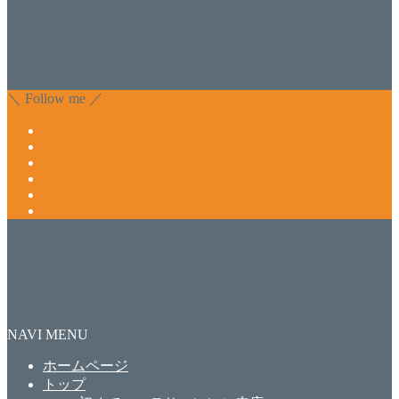
化粧品のDr.Recellとアクアヴィーナスの正規取り扱い店でお
肌のお悩みも数々改善されたお客様もいます。 ネイルサロ
ンVivantにて、痛い！巻爪をどうにかしたい方 矯正すること
で緩和され真っ直ぐな爪に戻ってきます。 お気軽にお問い
合わせ下さいね。
＼ Follow me ／
NAVI MENU
ホームページ
トップ