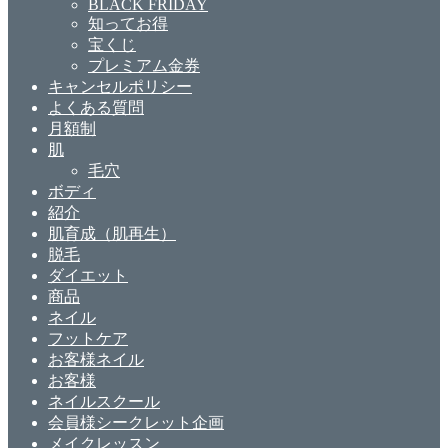
BLACK FRIDAY
知ってお得
宝くじ
プレミアム金券
キャンセルポリシー
よくある質問
月額制
肌
毛穴
ボディ
紹介
肌育成（肌再生）
脱毛
ダイエット
商品
ネイル
フットケア
お客様ネイル
お客様
ネイルスクール
会員様シークレット企画
メイクレッスン