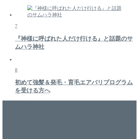
7
『神様に呼ばれた人だけ行ける』と話題のサ
ムハラ神社
8
初めて強髪＆発毛・育毛エアバリプログラム
を受ける方へ
美容専門店
WISH&Vivant
香川県丸亀市にあるSalon de WISHネイルサロンVivantです。
延べ！4,107名様ご来店。 地域の皆さまに愛されSalon de
WISHは15年、ネイルサロンVivantは7年になります。 無添加