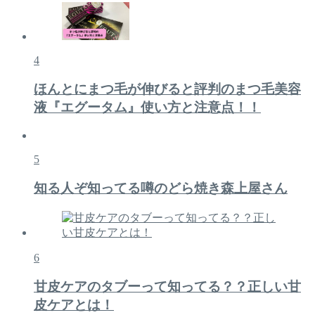
4
ほんとにまつ毛が伸びると評判のまつ毛美容
液『エグータム』使い方と注意点！！
5
知る人ぞ知ってる噂のどら焼き森上屋さん
6
甘皮ケアのタブーって知ってる？？正しい甘
皮ケアとは！