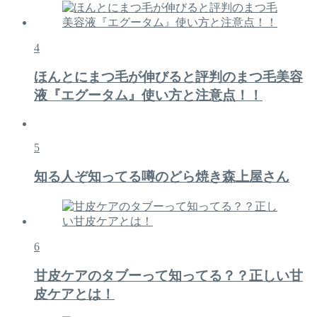
4
ほんとにまつ毛が伸びると評判のまつ毛美容
液『エグータム』使い方と注意点！！
5
知る人ぞ知ってる噂のどら焼き森上屋さん
6
甘皮ケアのタブーって知ってる？？正しい甘
皮ケアとは！