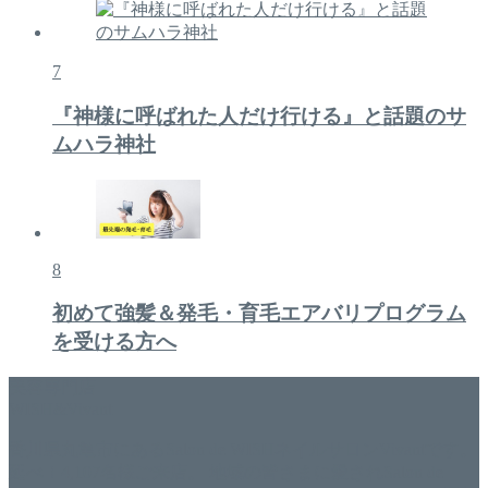
7
『神様に呼ばれた人だけ行ける』と話題のサ
ムハラ神社
8
初めて強髪＆発毛・育毛エアバリプログラム
を受ける方へ
美容専門店
WISH&Vivant
香川県丸亀市にあるSalon de WISHネイルサロンVivantです。
延べ！4,107名様ご来店。 地域の皆さまに愛されSalon de