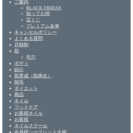
ご案内
BLACK FRIDAY
知ってお得
宝くじ
プレミアム金券
キャンセルポリシー
よくある質問
月額制
肌
毛穴
ボディ
紹介
肌育成（肌再生）
脱毛
ダイエット
商品
ネイル
フットケア
お客様ネイル
お客様
ネイルスクール
会員様シークレット企画