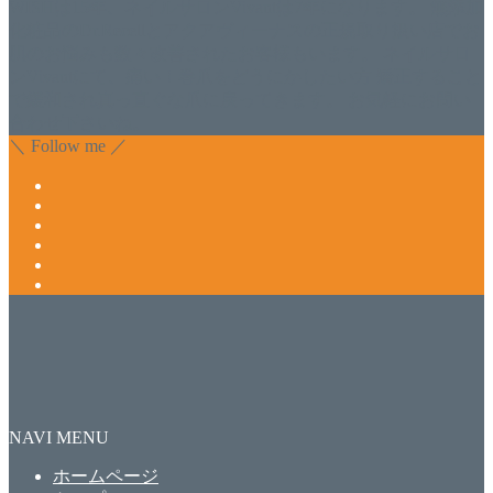
WISHは15年、ネイルサロンVivantは7年になります。 無添加
化粧品のDr.Recellとアクアヴィーナスの正規取り扱い店でお
肌のお悩みも数々改善されたお客様もいます。 ネイルサロ
ンVivantにて、痛い！巻爪をどうにかしたい方 矯正すること
で緩和され真っ直ぐな爪に戻ってきます。 お気軽にお問い
合わせ下さいね。
＼ Follow me ／
NAVI MENU
ホームページ