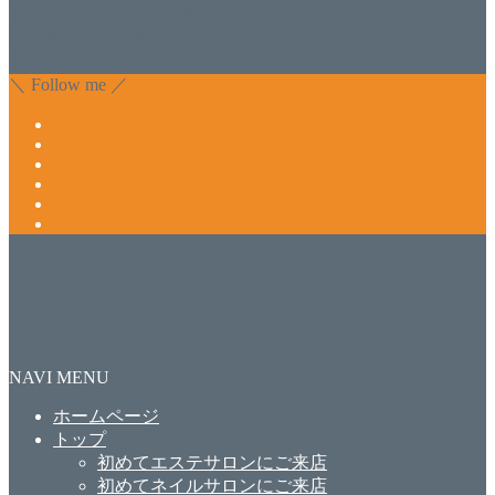
ンVivantにて、痛い！巻爪をどうにかしたい方 矯正すること
で緩和され真っ直ぐな爪に戻ってきます。 お気軽にお問い
合わせ下さいね。
＼ Follow me ／
NAVI MENU
ホームページ
トップ
初めてエステサロンにご来店
初めてネイルサロンにご来店