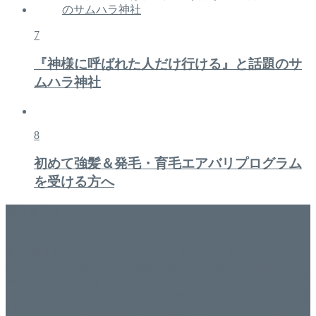
7
『神様に呼ばれた人だけ行ける』と話題のサ
ムハラ神社
8
初めて強髪＆発毛・育毛エアバリプログラム
を受ける方へ
美容専門店
WISH&Vivant
香川県丸亀市にあるSalon de WISHネイルサロンVivantです。
延べ！4,107名様ご来店。 地域の皆さまに愛されSalon de
WISHは15年、ネイルサロンVivantは7年になります。 無添加
化粧品のDr.Recellとアクアヴィーナスの正規取り扱い店でお
肌のお悩みも数々改善されたお客様もいます。 ネイルサロ