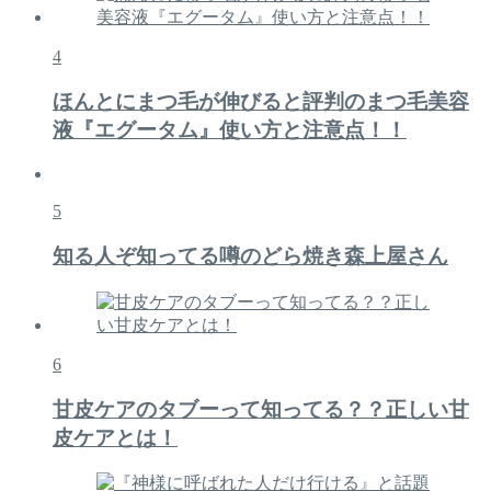
4
ほんとにまつ毛が伸びると評判のまつ毛美容
液『エグータム』使い方と注意点！！
5
知る人ぞ知ってる噂のどら焼き森上屋さん
6
甘皮ケアのタブーって知ってる？？正しい甘
皮ケアとは！