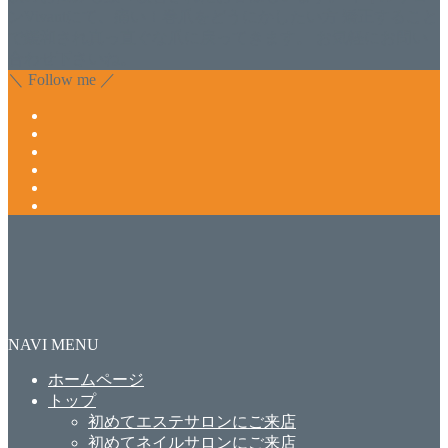
ンVivantにて、痛い！巻爪をどうにかしたい方 矯正すること
で緩和され真っ直ぐな爪に戻ってきます。 お気軽にお問い
合わせ下さいね。
＼ Follow me ／
NAVI MENU
ホームページ
トップ
初めてエステサロンにご来店
初めてネイルサロンにご来店