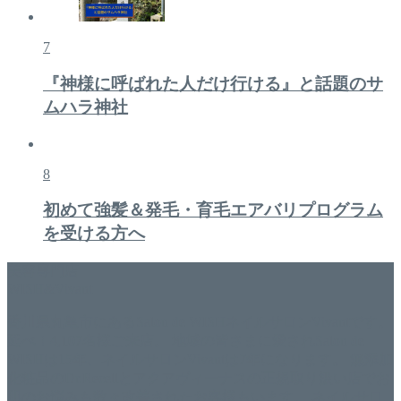
7
『神様に呼ばれた人だけ行ける』と話題のサ
ムハラ神社
8
初めて強髪＆発毛・育毛エアバリプログラム
を受ける方へ
美容専門店
WISH&Vivant
香川県丸亀市にあるSalon de WISHネイルサロンVivantです。
延べ！4,107名様ご来店。 地域の皆さまに愛されSalon de
WISHは15年、ネイルサロンVivantは7年になります。 無添加
化粧品のDr.Recellとアクアヴィーナスの正規取り扱い店でお
肌のお悩みも数々改善されたお客様もいます。 ネイルサロ