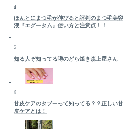
4
ほんとにまつ毛が伸びると評判のまつ毛美容
液『エグータム』使い方と注意点！！
5
知る人ぞ知ってる噂のどら焼き森上屋さん
6
甘皮ケアのタブーって知ってる？？正しい甘
皮ケアとは！