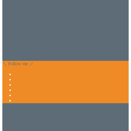
WISH&Vivant
香川県丸亀市にあるSalon de WISHネイルサロンVivantです。
延べ！4,107名様ご来店。 地域の皆さまに愛されSalon de
WISHは15年、ネイルサロンVivantは7年になります。 無添加
化粧品のDr.Recellとアクアヴィーナスの正規取り扱い店でお
肌のお悩みも数々改善されたお客様もいます。 ネイルサロ
ンVivantにて、痛い！巻爪をどうにかしたい方 矯正すること
で緩和され真っ直ぐな爪に戻ってきます。 お気軽にお問い
合わせ下さいね。
＼ Follow me ／