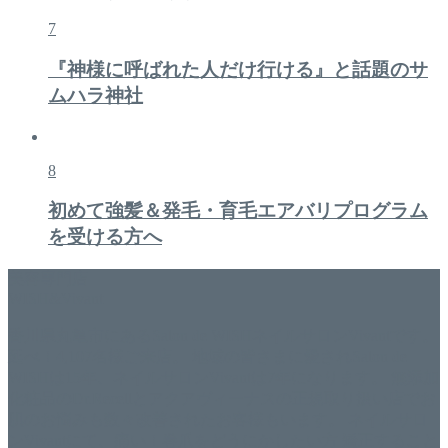
7
『神様に呼ばれた人だけ行ける』と話題のサ
ムハラ神社
8
初めて強髪＆発毛・育毛エアバリプログラム
を受ける方へ
美容専門店
WISH&Vivant
香川県丸亀市にあるSalon de WISHネイルサロンVivantです。
延べ！4,107名様ご来店。 地域の皆さまに愛されSalon de
WISHは15年、ネイルサロンVivantは7年になります。 無添加
化粧品のDr.Recellとアクアヴィーナスの正規取り扱い店でお
肌のお悩みも数々改善されたお客様もいます。 ネイルサロ
ンVivantにて、痛い！巻爪をどうにかしたい方 矯正すること