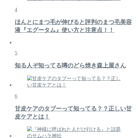
4
ほんとにまつ毛が伸びると評判のまつ毛美容
液『エグータム』使い方と注意点！！
5
知る人ぞ知ってる噂のどら焼き森上屋さん
6
甘皮ケアのタブーって知ってる？？正しい甘
皮ケアとは！