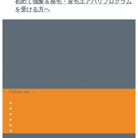
初めて強髪＆発毛・育毛エアバリプログラム
を受ける方へ
美容専門店
WISH&Vivant
香川県丸亀市にあるSalon de WISHネイルサロンVivantです。
延べ！4,107名様ご来店。 地域の皆さまに愛されSalon de
WISHは15年、ネイルサロンVivantは7年になります。 無添加
化粧品のDr.Recellとアクアヴィーナスの正規取り扱い店でお
肌のお悩みも数々改善されたお客様もいます。 ネイルサロ
ンVivantにて、痛い！巻爪をどうにかしたい方 矯正すること
で緩和され真っ直ぐな爪に戻ってきます。 お気軽にお問い
合わせ下さいね。
＼ Follow me ／