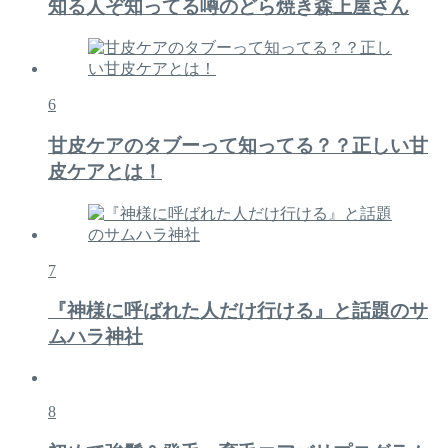
知る人ぞ知ってる噂のどら焼き森上屋さん
6
甘皮ケアのタブーって知ってる？？正しい甘
皮ケアとは！
7
『神様に呼ばれた人だけ行ける』と話題のサ
ムハラ神社
8