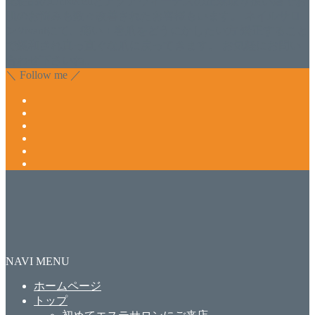
化粧品のDr.Recellとアクアヴィーナスの正規取り扱い店でお
肌のお悩みも数々改善されたお客様もいます。 ネイルサロ
ンVivantにて、痛い！巻爪をどうにかしたい方 矯正すること
で緩和され真っ直ぐな爪に戻ってきます。 お気軽にお問い
合わせ下さいね。
＼ Follow me ／
NAVI MENU
ホームページ
トップ