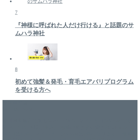
7
『神様に呼ばれた人だけ行ける』と話題のサ
ムハラ神社
8
初めて強髪＆発毛・育毛エアバリプログラム
を受ける方へ
美容専門店
WISH&Vivant
香川県丸亀市にあるSalon de WISHネイルサロンVivantです。
延べ！4,107名様ご来店。 地域の皆さまに愛されSalon de
WISHは15年、ネイルサロンVivantは7年になります。 無添加