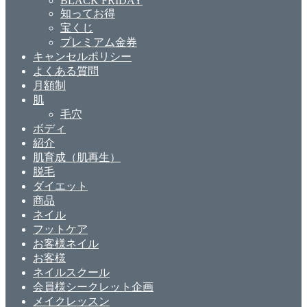
BLACK FRIDAY
知ってお得
宝くじ
プレミアム金券
キャンセルポリシー
よくある質問
月額制
肌
毛穴
ボディ
紹介
肌育成（肌再生）
脱毛
ダイエット
商品
ネイル
フットケア
お客様ネイル
お客様
ネイルスクール
会員様シークレット企画
メイクレッスン