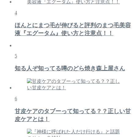
4
ほんとにまつ毛が伸びると評判のまつ毛美容
液『エグータム』使い方と注意点！！
5
知る人ぞ知ってる噂のどら焼き森上屋さん
6
甘皮ケアのタブーって知ってる？？正しい甘
皮ケアとは！