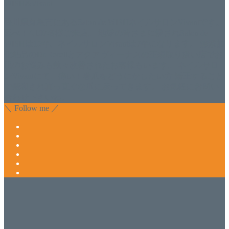
WISH&Vivant
香川県丸亀市にあるSalon de WISHネイルサロンVivantです。
延べ！4,107名様ご来店。 地域の皆さまに愛されSalon de
WISHは15年、ネイルサロンVivantは7年になります。 無添加
化粧品のDr.Recellとアクアヴィーナスの正規取り扱い店でお
肌のお悩みも数々改善されたお客様もいます。 ネイルサロ
ンVivantにて、痛い！巻爪をどうにかしたい方 矯正すること
で緩和され真っ直ぐな爪に戻ってきます。 お気軽にお問い
合わせ下さいね。
＼ Follow me ／