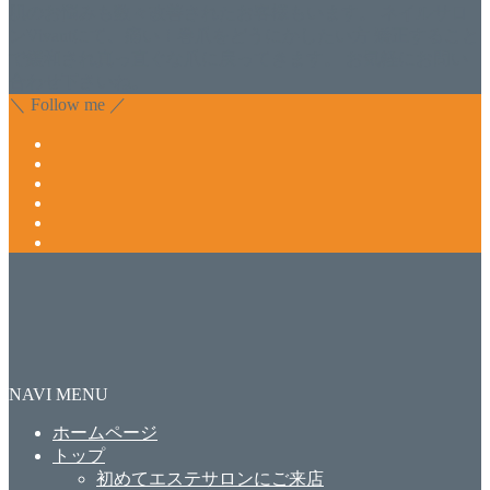
肌のお悩みも数々改善されたお客様もいます。 ネイルサロ
ンVivantにて、痛い！巻爪をどうにかしたい方 矯正すること
で緩和され真っ直ぐな爪に戻ってきます。 お気軽にお問い
合わせ下さいね。
＼ Follow me ／
NAVI MENU
ホームページ
トップ
初めてエステサロンにご来店