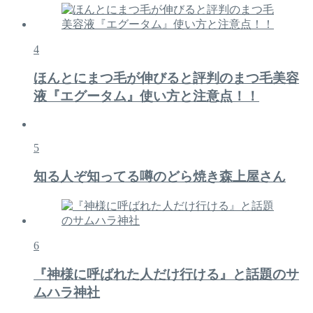
4
ほんとにまつ毛が伸びると評判のまつ毛美容
液『エグータム』使い方と注意点！！
5
知る人ぞ知ってる噂のどら焼き森上屋さん
6
『神様に呼ばれた人だけ行ける』と話題のサ
ムハラ神社