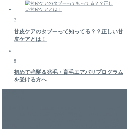
7
甘皮ケアのタブーって知ってる？？正しい甘
皮ケアとは！
8
初めて強髪＆発毛・育毛エアバリプログラム
を受ける方へ
美容専門店
WISH&Vivant
香川県丸亀市にあるSalon de WISHネイルサロンVivantです。
延べ！4,107名様ご来店。 地域の皆さまに愛されSalon de
WISHは15年、ネイルサロンVivantは7年になります。 無添加
化粧品のDr.Recellとアクアヴィーナスの正規取り扱い店でお