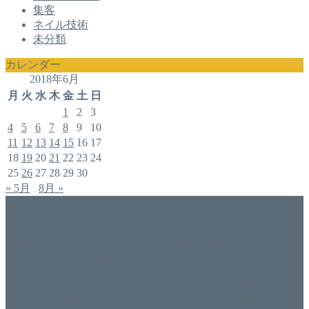
集客
ネイル技術
未分類
カレンダー
2018年6月
月
火
水
木
金
土
日
1
2
3
4
5
6
7
8
9
10
11
12
13
14
15
16
17
18
19
20
21
22
23
24
25
26
27
28
29
30
« 5月
8月 »
アドバイザー
福井佐哉佳
香川県丸亀市でネイルスクール＆アドバイザー（コンサル）
をしております福井佐哉佳（フクイサヤカ）と申します。
自分でジェルネイルをしたい方・開業したい方にスクールも
行っております。 開業しているけれど、苦手な技術を習い
たい方もお気軽にお問い合わせ下さい。 また、集客でお困