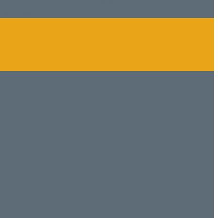
でジェルネイルをしたい方・開業したい方にスクールも行っ
ン様に改善アドバイスも行っております。