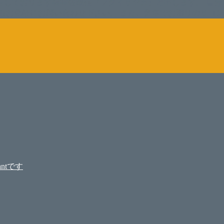
をしております福井佐哉佳（フクイサヤカ）と申します。 自分
もお気軽にお問い合わせ下さい。 また、集客でお困りのサロ
ntです