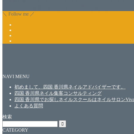
香川県丸亀市でネイルスクール＆アドバイザー（コンサル）
ております。 開業しているけれど、苦手な技術を習いたい方
＼ Follow me ／
NAVI MENU
初めまして、四国 香川県ネイルアドバイザーです。
四国 香川県ネイル集客コンサルティング
四国 香川県でお探しネイルスクールはネイルサロンViva
よくある質問
検索
CATEGORY