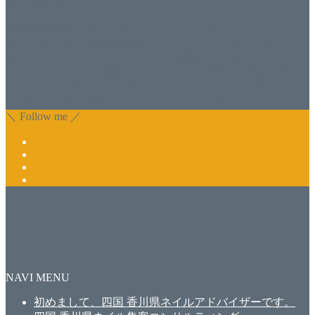
福井佐哉佳
香川県丸亀市でネイルスクール＆アドバイザー（コンサル）
をしております福井佐哉佳（フクイサヤカ）と申します。
自分でジェルネイルをしたい方・開業したい方にスクールも
行っております。 開業しているけれど、苦手な技術を習い
たい方もお気軽にお問い合わせ下さい。 また、集客でお困
りのサロン様に改善アドバイスも行っております。
＼ Follow me ／
NAVI MENU
初めまして、四国 香川県ネイルアドバイザーです。