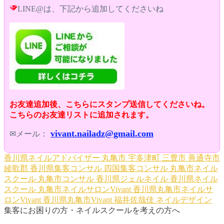
LINE@は、下記から追加してくださいね
お友達追加後、こちらにスタンプ送信してくださいね。
こちらのお友達リストに追加されます。
vivant.nailadz@gmail.com
✉メール：
香川県ネイルアドバイザー
丸亀市
宇多津町
三豊市
善通寺市
綾歌郡
香川県集客コンサル
四国集客コンサル
丸亀市ネイル
スクール
丸亀市コンサル
香川県ジェルネイル
香川県ネイル
スクール
丸亀市ネイルサロンVivant
香川県丸亀市ネイルサ
ロンVivant
香川県丸亀市Vivant
福井佐哉佳
ネイルデザイン
集客にお困りの方・ネイルスクールを考えの方へ