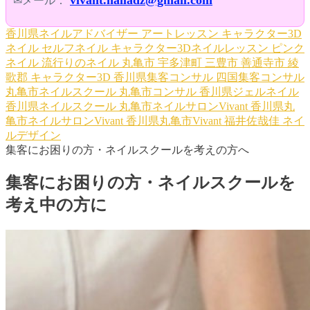
✉メール：
香川県ネイルアドバイザー
アートレッスン
キャラクター3D
ネイル
セルフネイル
キャラクター3Dネイルレッスン
ピンク
ネイル
流行りのネイル
丸亀市
宇多津町
三豊市
善通寺市
綾
歌郡
キャラクター3D
香川県集客コンサル
四国集客コンサル
丸亀市ネイルスクール
丸亀市コンサル
香川県ジェルネイル
香川県ネイルスクール
丸亀市ネイルサロンVivant
香川県丸
亀市ネイルサロンVivant
香川県丸亀市Vivant
福井佐哉佳
ネイ
ルデザイン
集客にお困りの方・ネイルスクールを考えの方へ
集客にお困りの方・ネイルスクールを
考え中の方に