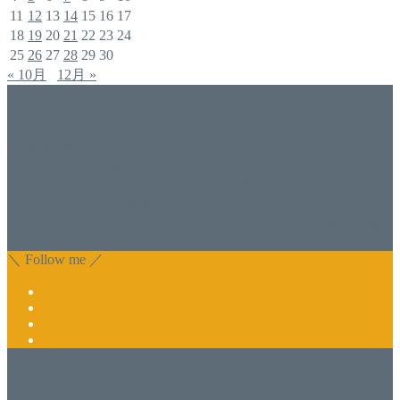
11
12
13
14
15
16
17
18
19
20
21
22
23
24
25
26
27
28
29
30
« 10月
12月 »
アドバイザー
福井佐哉佳
香川県丸亀市でネイルスクール＆アドバイザー（コンサル）
をしております福井佐哉佳（フクイサヤカ）と申します。
自分でジェルネイルをしたい方・開業したい方にスクールも
行っております。 開業しているけれど、苦手な技術を習い
たい方もお気軽にお問い合わせ下さい。 また、集客でお困
りのサロン様に改善アドバイスも行っております。
＼ Follow me ／