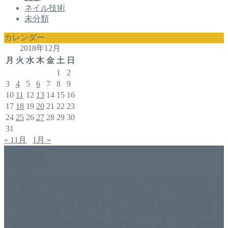
ネイル技術
未分類
カレンダー
2018年12月
月
火
水
木
金
土
日
1
2
3
4
5
6
7
8
9
10
11
12
13
14
15
16
17
18
19
20
21
22
23
24
25
26
27
28
29
30
31
« 11月
1月 »
アドバイザー
福井佐哉佳
香川県丸亀市でネイルスクール＆アドバイザー（コンサル）
をしております福井佐哉佳（フクイサヤカ）と申します。
自分でジェルネイルをしたい方・開業したい方にスクールも
行っております。 開業しているけれど、苦手な技術を習い
たい方もお気軽にお問い合わせ下さい。 また、集客でお困